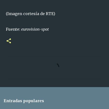
(Imagen cortesía de RTE)
Fuente:
eurovision-spot
C
o
m
e
n
t
Entradas populares
a