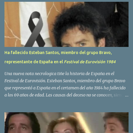
r
i
o
s
Ha fallecido Esteban Santos, miembro del grupo Bravo,
representante de España en el
Festival de Eurovisión 1984
Una nueva nota necrologica tiñe la historia de España en el
Festival de Eurovisión. Esteban Santos, miembro del grupo Bravo
que representó a España en el certamen del año 1984 ha fallecido
a los 69 años de edad. Las causas del deceso no se conocen, siendo
su compañera y principal vocalista en la formación musical,
Amaya Saizar, la que ha dado a conocer la noticia al publico a
traves de las redes sociales. Nacido en Tolosa en 1951, durante su
epoca universitaria en la carrera de empresariales conoció al
estudiante de medicina Luis Villar, comenzando a actuar