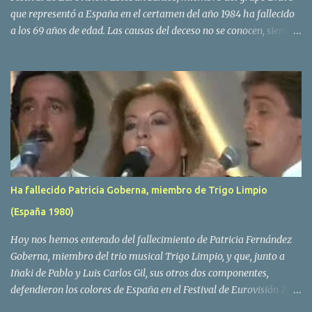
que representó a España en el certamen del año 1984 ha fallecido
a los 69 años de edad. Las causas del deceso no se conocen, siendo
su compañera y principal vocalista en la formación musical,
Amaya Saizar, la que ha dado a conocer la noticia al publico a
traves de las redes sociales. Nacido en Tolosa en 1951, durante su
epoca universitaria en la carrera de empresariales conoció al
estudiante de medicina Luis Villar, comenzando a actuar
juntos,Santos a la guitarra y Villar al piano, sin atreverse a dar el
salto al mercado profesional. Sin embargo esto cambió gracias a la
propia Amaia Saizar, que tras su abandono de Trigo Limpio,
recibió por parte de la discografica Hispavox el encargo de crear
Ha fallecido Patricia Goberna, miembro de Trigo Limpio
un nuevo grupo, reclutando al duo de amigos y a la ex modelo
(España 1980)
Yolanda Hoyos. Con los cuatro surgió en el año 1982 el grupo
Bravo. Sin embargo no sería hasta dos años despues, ...
Hoy nos hemos enterado del fallecimiento de Patricia Fernández
Goberna, miembro del trio musical Trigo Limpio, y que, junto a
Iñaki de Pablo y Luis Carlos Gil, sus otros dos componentes,
defendieron los colores de España en el Festival de Eurovisión 1980
con el tema Quedate esta noche . El deceso se ha producido hace