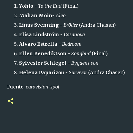
Yohio
-
To the End
(Final)
Mahan Moin
-
Aleo
Linus Svenning
-
Bröder
(Andra Chasen)
Elisa Lindström
-
Casanova
Alvaro Estrella
-
Bedroom
Ellen Benediktson
-
Songbird
(Final)
Sylvester Schlegel
-
Bygdens son
Helena Paparizou
-
Survivor
(Andra Chasen)
Fuente:
eurovision-spot
C