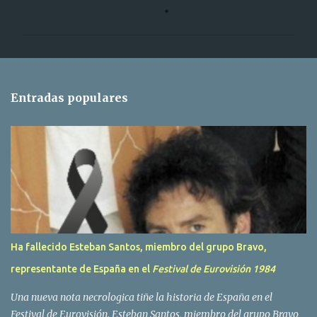
o
m
e
n
t
Entradas populares
a
r
i
o
s
Ha fallecido Esteban Santos, miembro del grupo Bravo,
representante de España en el
Festival de Eurovisión 1984
Una nueva nota necrologica tiñe la historia de España en el
Festival de Eurovisión. Esteban Santos, miembro del grupo Bravo