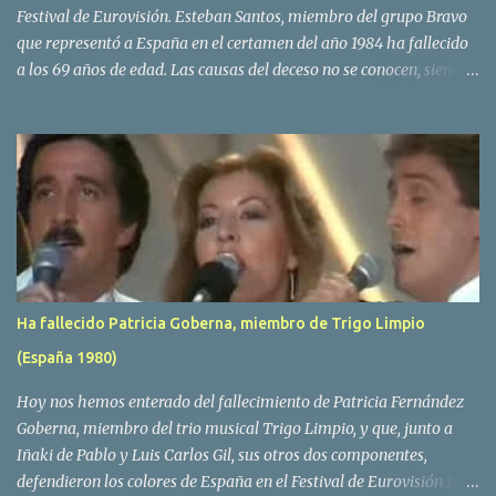
Festival de Eurovisión. Esteban Santos, miembro del grupo Bravo
que representó a España en el certamen del año 1984 ha fallecido
a los 69 años de edad. Las causas del deceso no se conocen, siendo
su compañera y principal vocalista en la formación musical,
Amaya Saizar, la que ha dado a conocer la noticia al publico a
traves de las redes sociales. Nacido en Tolosa en 1951, durante su
epoca universitaria en la carrera de empresariales conoció al
estudiante de medicina Luis Villar, comenzando a actuar
juntos,Santos a la guitarra y Villar al piano, sin atreverse a dar el
salto al mercado profesional. Sin embargo esto cambió gracias a la
propia Amaia Saizar, que tras su abandono de Trigo Limpio,
recibió por parte de la discografica Hispavox el encargo de crear
Ha fallecido Patricia Goberna, miembro de Trigo Limpio
un nuevo grupo, reclutando al duo de amigos y a la ex modelo
(España 1980)
Yolanda Hoyos. Con los cuatro surgió en el año 1982 el grupo
Bravo. Sin embargo no sería hasta dos años despues, ...
Hoy nos hemos enterado del fallecimiento de Patricia Fernández
Goberna, miembro del trio musical Trigo Limpio, y que, junto a
Iñaki de Pablo y Luis Carlos Gil, sus otros dos componentes,
defendieron los colores de España en el Festival de Eurovisión 1980