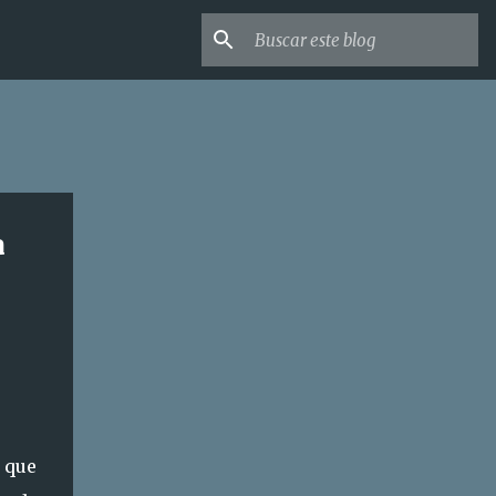
a
s que