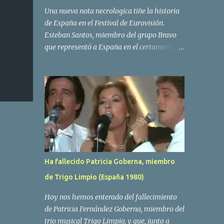
Una nueva nota necrologica tiñe la historia
de España en el Festival de Eurovisión.
Esteban Santos, miembro del grupo Bravo
que representó a España en el certamen del
año 1984 ha fallecido a los 69 años de edad.
Las causas del deceso no se conocen, siendo
su compañera y principal vocalista en la
formación musical, Amaya Saizar, la que ha
dado a conocer la noticia al publico a traves
de las redes sociales. Nacido en Tolosa en
1951, durante su epoca universitaria en la
carrera de empresariales conoció al
estudiante de medicina Luis Villar,
Ha fallecido Patricia Goberna, miembro
comenzando a actuar juntos,Santos a la
de Trigo Limpio (España 1980)
guitarra y Villar al piano, sin atreverse a dar
el salto al mercado profesional. Sin embargo
Hoy nos hemos enterado del fallecimiento
esto cambió gracias a la propia Amaia
de Patricia Fernández Goberna, miembro del
Saizar, que tras su abandono de Trigo
trio musical Trigo Limpio, y que, junto a