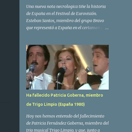
Una nueva nota necrologica tiñe la historia
de España en el Festival de Eurovisión.
Esteban Santos, miembro del grupo Bravo
que representó a España en el certamen del
año 1984 ha fallecido a los 69 años de edad.
Las causas del deceso no se conocen, siendo
su compañera y principal vocalista en la
formación musical, Amaya Saizar, la que ha
dado a conocer la noticia al publico a traves
de las redes sociales. Nacido en Tolosa en
1951, durante su epoca universitaria en la
carrera de empresariales conoció al
estudiante de medicina Luis Villar,
Ha fallecido Patricia Goberna, miembro
comenzando a actuar juntos,Santos a la
de Trigo Limpio (España 1980)
guitarra y Villar al piano, sin atreverse a dar
el salto al mercado profesional. Sin embargo
Hoy nos hemos enterado del fallecimiento
esto cambió gracias a la propia Amaia
de Patricia Fernández Goberna, miembro del
Saizar, que tras su abandono de Trigo
trio musical Trigo Limpio, y que, junto a