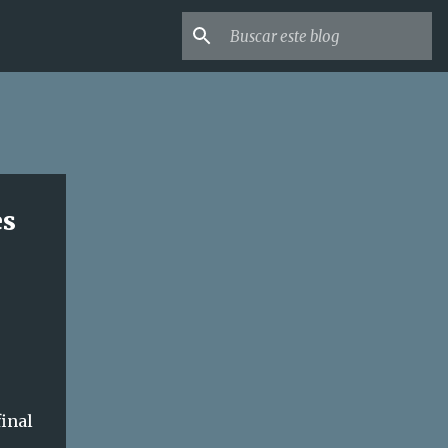
es
final