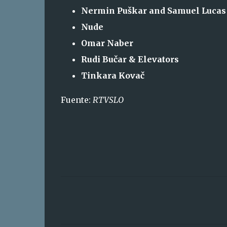
Nermin Puškar and Samuel Lucas
Nude
Omar Naber
Rudi Bučar & Elevators
Tinkara Kovač
Fuente:
RTVSLO
C
o
m