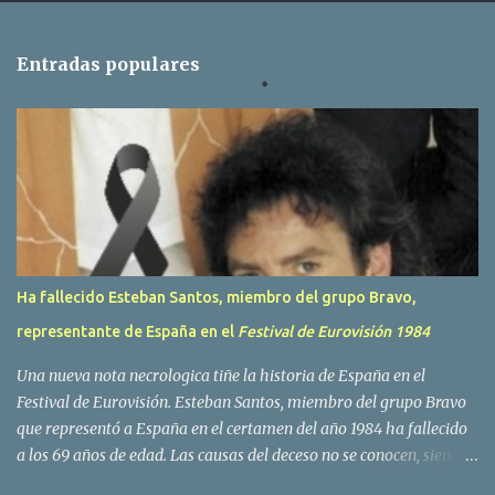
n
t
Entradas populares
a
r
i
o
s
Ha fallecido Esteban Santos, miembro del grupo Bravo,
representante de España en el
Festival de Eurovisión 1984
Una nueva nota necrologica tiñe la historia de España en el
Festival de Eurovisión. Esteban Santos, miembro del grupo Bravo
que representó a España en el certamen del año 1984 ha fallecido
a los 69 años de edad. Las causas del deceso no se conocen, siendo
su compañera y principal vocalista en la formación musical,