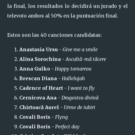
la final, los resultados lo decidirá un jurado y el
televoto ambos al 50% en la puntuación final.
Estos son las 40 canciones candidatas:
Anastasia Ursu
-
Give me a smile
Alina Sorochina
-
Ascultă-mă tăcere
Anna Gulko
-
Happy tomarrou
Brescan Diana
-
Hallelujah
Cadence of Heart
-
I want to fly
Cernicova Ana
-
Dragostea divină
Chirtoacă Aurel
-
Urme de iubiri
Covali Boris
-
Flyng
Covali Boris
-
Perfect day