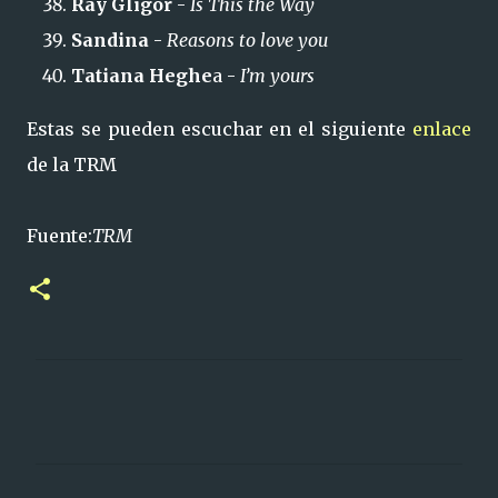
Ray Gligor
-
Is This the Way
Sandina
-
Reasons to love you
Tatiana Heghe
a -
I’m yours
Estas se pueden escuchar en el siguiente
enlace
de la TRM
Fuente:
TRM
C
o
m
e