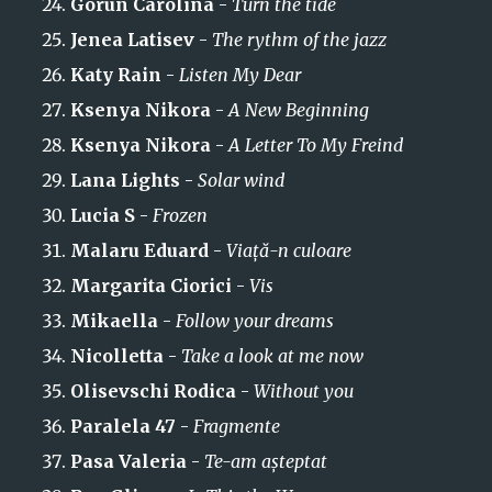
Gorun Carolina
-
Turn the tide
Jenea Latisev
-
The rythm of the jazz
Katy Rain
-
Listen My Dear
Ksenya Nikora
-
A New Beginning
Ksenya Nikora
-
A Letter To My Freind
Lana Lights
-
Solar wind
Lucia S
-
Frozen
Malaru Eduard
-
Viață-n culoare
Margarita Ciorici
-
Vis
Mikaella
-
Follow your dreams
Nicolletta
-
Take a look at me now
Olisevschi Rodica
-
Without you
Paralela 47
-
Fragmente
Pasa Valeria
-
Te-am așteptat