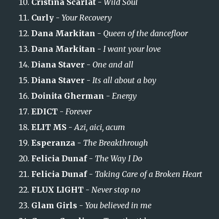
Cristina Scarlat
-
Wild Soul
Curly
-
Your Recovery
Dana Markitan
-
Queen of the dancefloor
Dana Markitan
-
I want your love
Diana Staver
-
One and all
Diana Staver
-
Its all about a boy
Doinita Gherman
-
Energy
EDICT
-
Forever
ELIT MS
-
Azi, aici, acum
Esperanza
-
The Breakthrough
Felicia Dunaf
-
The Way I Do
Felicia Dunaf
-
Taking Care of a Broken Heart
FLUX LIGHT
-
Never stop no
Glam Girls
-
You believed in me