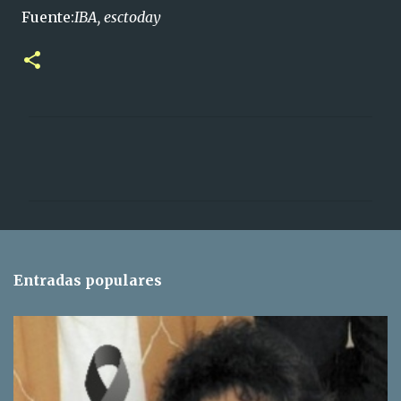
Fuente:
IBA, esctoday
C
o
m
e
n
t
Entradas populares
a
r
i
o
s