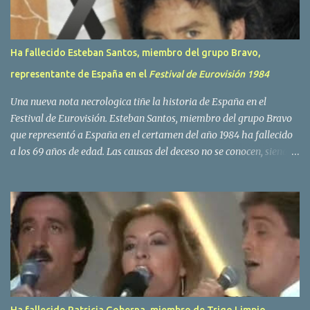
Ha fallecido Esteban Santos, miembro del grupo Bravo,
representante de España en el
Festival de Eurovisión 1984
Una nueva nota necrologica tiñe la historia de España en el
Festival de Eurovisión. Esteban Santos, miembro del grupo Bravo
que representó a España en el certamen del año 1984 ha fallecido
a los 69 años de edad. Las causas del deceso no se conocen, siendo
su compañera y principal vocalista en la formación musical,
Amaya Saizar, la que ha dado a conocer la noticia al publico a
traves de las redes sociales. Nacido en Tolosa en 1951, durante su
epoca universitaria en la carrera de empresariales conoció al
estudiante de medicina Luis Villar, comenzando a actuar
juntos,Santos a la guitarra y Villar al piano, sin atreverse a dar el
salto al mercado profesional. Sin embargo esto cambió gracias a la
propia Amaia Saizar, que tras su abandono de Trigo Limpio,
recibió por parte de la discografica Hispavox el encargo de crear