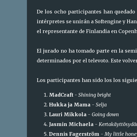
De los ocho participantes han quedado 
intérpretes se unirán a Softengine y Ha
el representante de Finlandia en Copen
El jurado no ha tomado parte en la semi
determinados por el televoto. Este volver
Los participantes han sido los los siguie
MadCraft
-
Shining bright
Hukka ja Mama
- Selja
Lauri Mikkola
- Going down
Jasmin Michaela
- Kertakäyttösyd
Dennis Fagerström
- My little hon