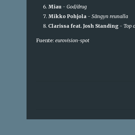
Miau
- God/drug
Mikko Pohjola
- Sängyn reunalla
Clarissa feat. Josh Standing
- Top o
Fuente:
eurovision-spot
C
o
m
e
n
t