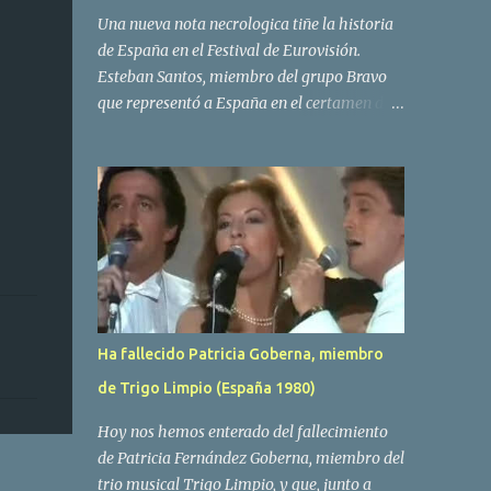
Una nueva nota necrologica tiñe la historia
de España en el Festival de Eurovisión.
Esteban Santos, miembro del grupo Bravo
que representó a España en el certamen del
año 1984 ha fallecido a los 69 años de edad.
Las causas del deceso no se conocen, siendo
su compañera y principal vocalista en la
formación musical, Amaya Saizar, la que ha
dado a conocer la noticia al publico a traves
de las redes sociales. Nacido en Tolosa en
1951, durante su epoca universitaria en la
carrera de empresariales conoció al
estudiante de medicina Luis Villar,
Ha fallecido Patricia Goberna, miembro
comenzando a actuar juntos,Santos a la
de Trigo Limpio (España 1980)
guitarra y Villar al piano, sin atreverse a dar
el salto al mercado profesional. Sin embargo
Hoy nos hemos enterado del fallecimiento
esto cambió gracias a la propia Amaia
de Patricia Fernández Goberna, miembro del
Saizar, que tras su abandono de Trigo
trio musical Trigo Limpio, y que, junto a