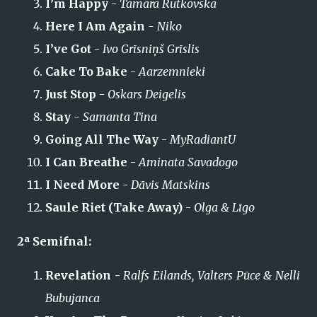
I’m Happy
-
Tamara Rutkovska
Here I Am Again
- Niko
I’ve Got
-
Ivo Grīsniņš Grīslis
Cake To Bake
-
Aarzemnieki
Just Stop
-
Oskars Deigelis
Stay
- Samanta Tina
Going All The Way
-
MyRadiantU
I Can Breathe
-
Aminata Savadogo
I Need More
-
Dāvis Matskins
Saule Riet (Take Away)
-
Olga & Līgo
2ª Semifnal:
Revelation -
Ralfs Eilands, Valters Pūce & Nelli
Bubujanca