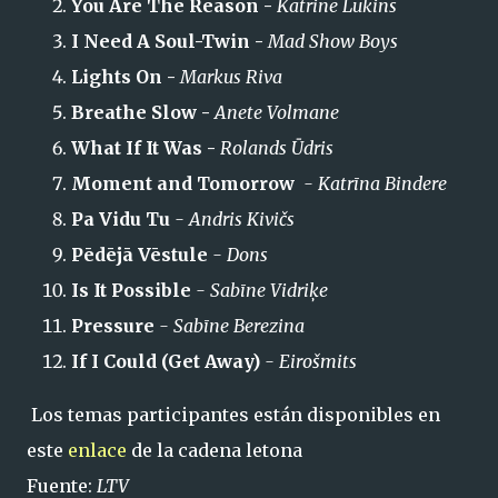
You Are The Reason -
Katrine Lukins
I Need A Soul-Twin -
Mad Show Boys
Lights On -
Markus Riva
Breathe Slow -
Anete Volmane
What If It Was -
Rolands Ūdris
Moment and Tomorrow
-
Katrīna Bindere
Pa Vidu Tu
- Andris Kivičs
Pēdējā Vēstule
- Dons
Is It Possible
- Sabīne Vidriķe
Pressure
- Sabīne Berezina
If I Could (Get Away)
- Eirošmits
Los temas participantes están disponibles en
este
enlace
de la cadena letona
Fuente:
LTV