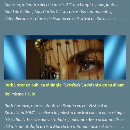
Goberna, miembro del trio musical Trigo Limpio, y que, junto a
Iñaki de Pablo y Luis Carlos Gil, sus otros dos componentes,
defendieron los colores de España en el Festival de Eurovisión 1980
con el tema Quedate esta noche . El deceso se ha producido hace
dos dias, como resultado de la enfermedad que la cantante llevaba
padeciendo desde hace tiempo. Patricia Fernández Goberna,
nacida en 1957, entró a formar parte de la formación musical
antes mencionada en el año 1979 sustituyendo a Amaya Saizar. Es
el año 1980 cuando son elegidos para representar a España en
Dublín donde, con su tema Quedate esta noche, obtienen el puesto
12 de 19 países. Tras esta participación graban en Estados Unidos
el disco Entrañablemente , abriendole las puertas del éxito en
Ruth Lorenzo publica el single
“Crisálida“
, adelanto de su álbum
America Latina, en especial en Mexico, en donde pasan largas
del mismo título
temporadas. En Trigo Limpio permanecerá hasta el año 1988,
fecha en la que se retira para co...
Ruth Lorenzo, representante de España en el " Festival de
Eurovisión 2014" , vuelve a la palestra musical con un nuevo single:
“Crisálida”. En este nuevo trabajo, y adelanto de su próximo disco
del mismo título, la artista Murcia ha mimado hasta el último