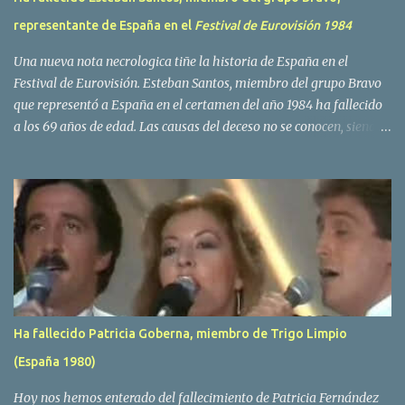
representante de España en el
Festival de Eurovisión 1984
Una nueva nota necrologica tiñe la historia de España en el
Festival de Eurovisión. Esteban Santos, miembro del grupo Bravo
que representó a España en el certamen del año 1984 ha fallecido
a los 69 años de edad. Las causas del deceso no se conocen, siendo
su compañera y principal vocalista en la formación musical,
Amaya Saizar, la que ha dado a conocer la noticia al publico a
traves de las redes sociales. Nacido en Tolosa en 1951, durante su
epoca universitaria en la carrera de empresariales conoció al
estudiante de medicina Luis Villar, comenzando a actuar
juntos,Santos a la guitarra y Villar al piano, sin atreverse a dar el
salto al mercado profesional. Sin embargo esto cambió gracias a la
propia Amaia Saizar, que tras su abandono de Trigo Limpio,
recibió por parte de la discografica Hispavox el encargo de crear
Ha fallecido Patricia Goberna, miembro de Trigo Limpio
un nuevo grupo, reclutando al duo de amigos y a la ex modelo
(España 1980)
Yolanda Hoyos. Con los cuatro surgió en el año 1982 el grupo
Bravo. Sin embargo no sería hasta dos años despues, ...
Hoy nos hemos enterado del fallecimiento de Patricia Fernández