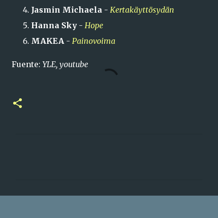
Jasmin Michaela
-
Kertakäyttösydän
Hanna Sky
-
Hope
MAKEA
-
Painovoima
Fuente:
YLE, youtube
C
o
m
e
n
t