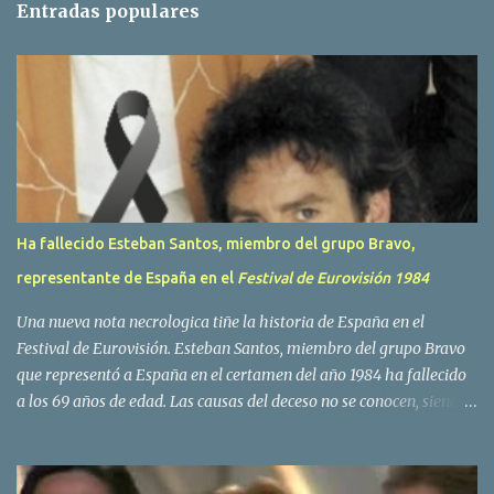
Entradas populares
a
r
i
o
s
Ha fallecido Esteban Santos, miembro del grupo Bravo,
representante de España en el
Festival de Eurovisión 1984
Una nueva nota necrologica tiñe la historia de España en el
Festival de Eurovisión. Esteban Santos, miembro del grupo Bravo
que representó a España en el certamen del año 1984 ha fallecido
a los 69 años de edad. Las causas del deceso no se conocen, siendo
su compañera y principal vocalista en la formación musical,
Amaya Saizar, la que ha dado a conocer la noticia al publico a
traves de las redes sociales. Nacido en Tolosa en 1951, durante su