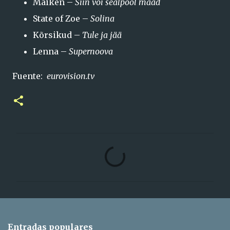
Maiken –
Siin või sealpool maad
State of Zoe –
Solina
Kõrsikud –
Tule ja jää
Lenna –
Supernoova
Fuente:
eurovision.tv
C
o
m
e
n
t
Entradas populares