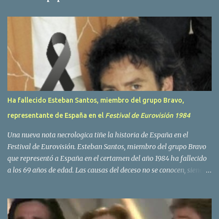
a
r
i
o
s
Ha fallecido Esteban Santos, miembro del grupo Bravo,
representante de España en el
Festival de Eurovisión 1984
Una nueva nota necrologica tiñe la historia de España en el
Festival de Eurovisión. Esteban Santos, miembro del grupo Bravo
que representó a España en el certamen del año 1984 ha fallecido
a los 69 años de edad. Las causas del deceso no se conocen, siendo
su compañera y principal vocalista en la formación musical,
Amaya Saizar, la que ha dado a conocer la noticia al publico a
traves de las redes sociales. Nacido en Tolosa en 1951, durante su
epoca universitaria en la carrera de empresariales conoció al