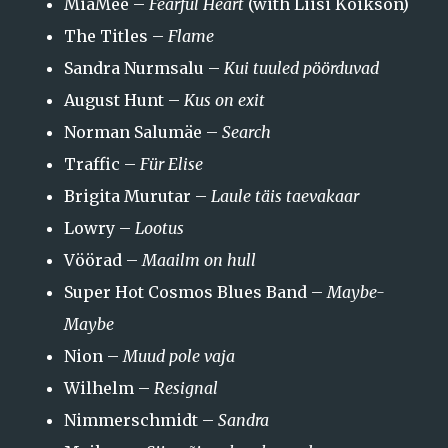
MiaMee –
Fearful Heart
(with Liisi Koikson)
The Titles –
Flame
Sandra Nurmsalu –
Kui tuuled pöörduvad
August Hunt –
Kus on exit
Norman Salumäe –
Search
Traffic –
Für Elise
Brigita Murutar –
Laule täis taevakaar
Lowry –
Lootus
Vöörad –
Maailm on hull
Super Hot Cosmos Blues Band –
Maybe-
Maybe
Nion –
Muud pole vaja
Wilhelm –
Resignal
Nimmerschmidt –
Sandra