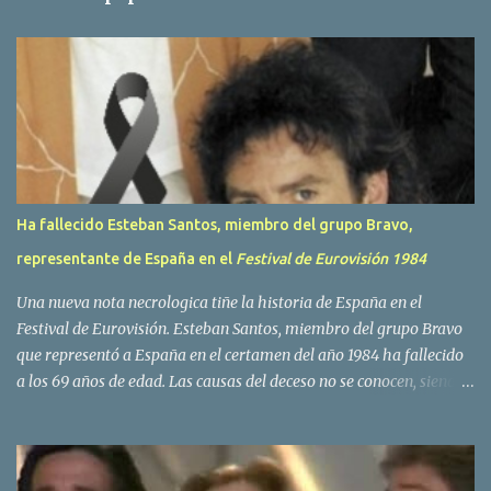
a
r
i
o
s
Ha fallecido Esteban Santos, miembro del grupo Bravo,
representante de España en el
Festival de Eurovisión 1984
Una nueva nota necrologica tiñe la historia de España en el
Festival de Eurovisión. Esteban Santos, miembro del grupo Bravo
que representó a España en el certamen del año 1984 ha fallecido
a los 69 años de edad. Las causas del deceso no se conocen, siendo
su compañera y principal vocalista en la formación musical,
Amaya Saizar, la que ha dado a conocer la noticia al publico a
traves de las redes sociales. Nacido en Tolosa en 1951, durante su
epoca universitaria en la carrera de empresariales conoció al