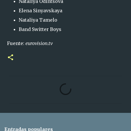
Nataliya Odintsova
Elena Sinyavskaya
Nataliya Tamelo
Band Switter Boys
Fuente:
eurovision.tv
C
o
m
e
n
t
Entradas populares