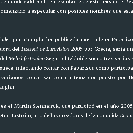
n de donde saldrá el representante de este país en el
Fes
comenzado a especular con posibles nombres que esta
ladet
por ejemplo ha publicado que Helena Paparizo
adora del
Festival de Eurovision 2005
por Grecia, sería u
 del
Melodifestivalen
.Según el tabloide sueco tras varios
 sueca, intentando contar con Paparizou como particip
a veriamos concursar con un tema compuesto por B
aughn.
es el Martin Stenmarck, que participó en el año 2005
Peter Boström, uno de los creadores de la conocida
Eupho