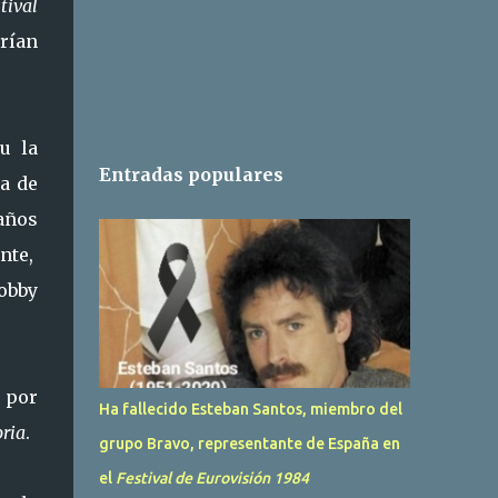
tival
rían
u la
Entradas populares
na de
 años
ante,
obby
 por
Ha fallecido Esteban Santos, miembro del
ria
.
grupo Bravo, representante de España en
el
Festival de Eurovisión 1984