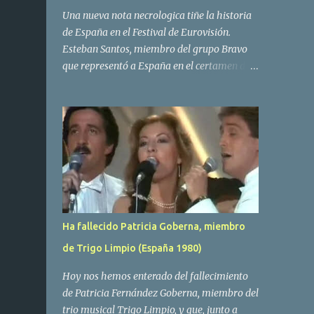
Una nueva nota necrologica tiñe la historia
de España en el Festival de Eurovisión.
Esteban Santos, miembro del grupo Bravo
que representó a España en el certamen del
año 1984 ha fallecido a los 69 años de edad.
Las causas del deceso no se conocen, siendo
su compañera y principal vocalista en la
formación musical, Amaya Saizar, la que ha
dado a conocer la noticia al publico a traves
de las redes sociales. Nacido en Tolosa en
1951, durante su epoca universitaria en la
carrera de empresariales conoció al
estudiante de medicina Luis Villar,
Ha fallecido Patricia Goberna, miembro
comenzando a actuar juntos,Santos a la
de Trigo Limpio (España 1980)
guitarra y Villar al piano, sin atreverse a dar
el salto al mercado profesional. Sin embargo
Hoy nos hemos enterado del fallecimiento
esto cambió gracias a la propia Amaia
de Patricia Fernández Goberna, miembro del
Saizar, que tras su abandono de Trigo
trio musical Trigo Limpio, y que, junto a