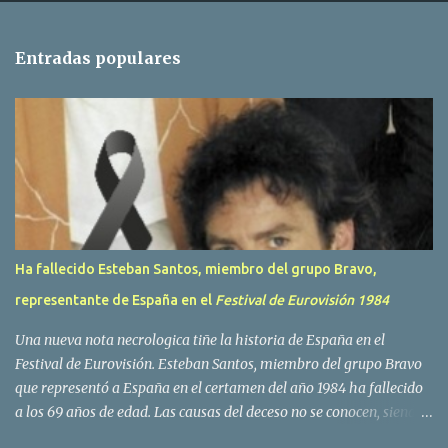
n
t
Entradas populares
a
r
i
o
s
Ha fallecido Esteban Santos, miembro del grupo Bravo,
representante de España en el
Festival de Eurovisión 1984
Una nueva nota necrologica tiñe la historia de España en el
Festival de Eurovisión. Esteban Santos, miembro del grupo Bravo
que representó a España en el certamen del año 1984 ha fallecido
a los 69 años de edad. Las causas del deceso no se conocen, siendo
su compañera y principal vocalista en la formación musical,