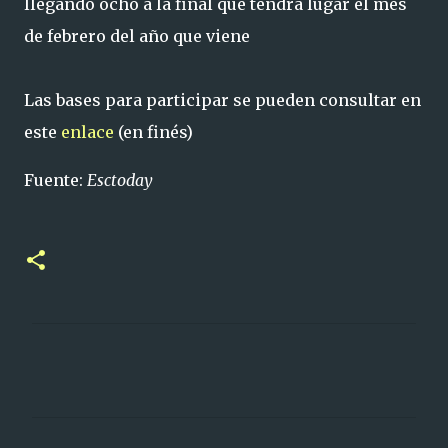
llegando ocho a la final que tendrá lugar el mes
de febrero del año que viene
Las bases para participar se pueden consultar en
este
enlace
(en finés)
Fuente:
Esctoday
C
o
m
e