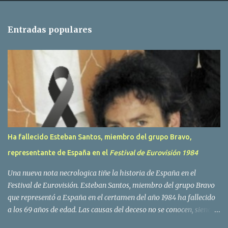
n
t
Entradas populares
a
r
i
o
s
Ha fallecido Esteban Santos, miembro del grupo Bravo,
representante de España en el
Festival de Eurovisión 1984
Una nueva nota necrologica tiñe la historia de España en el
Festival de Eurovisión. Esteban Santos, miembro del grupo Bravo
que representó a España en el certamen del año 1984 ha fallecido
a los 69 años de edad. Las causas del deceso no se conocen, siendo
su compañera y principal vocalista en la formación musical,