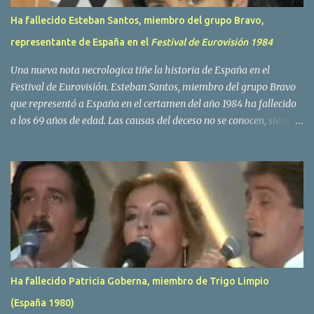
Ha fallecido Esteban Santos, miembro del grupo Bravo,
representante de España en el
Festival de Eurovisión 1984
Una nueva nota necrologica tiñe la historia de España en el
Festival de Eurovisión. Esteban Santos, miembro del grupo Bravo
que representó a España en el certamen del año 1984 ha fallecido
a los 69 años de edad. Las causas del deceso no se conocen, siendo
su compañera y principal vocalista en la formación musical,
Amaya Saizar, la que ha dado a conocer la noticia al publico a
traves de las redes sociales. Nacido en Tolosa en 1951, durante su
epoca universitaria en la carrera de empresariales conoció al
estudiante de medicina Luis Villar, comenzando a actuar
juntos,Santos a la guitarra y Villar al piano, sin atreverse a dar el
salto al mercado profesional. Sin embargo esto cambió gracias a la
propia Amaia Saizar, que tras su abandono de Trigo Limpio,
recibió por parte de la discografica Hispavox el encargo de crear
Ha fallecido Patricia Goberna, miembro de Trigo Limpio
un nuevo grupo, reclutando al duo de amigos y a la ex modelo
(España 1980)
Yolanda Hoyos. Con los cuatro surgió en el año 1982 el grupo