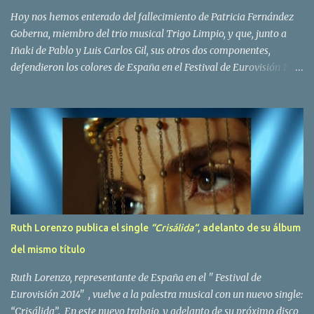
Bravo. Sin embargo no sería hasta dos años despues, ...
Hoy nos hemos enterado del fallecimiento de Patricia Fernández
Goberna, miembro del trio musical Trigo Limpio, y que, junto a
Iñaki de Pablo y Luis Carlos Gil, sus otros dos componentes,
defendieron los colores de España en el Festival de Eurovisión 1980
con el tema Quedate esta noche . El deceso se ha producido hace
dos dias, como resultado de la enfermedad que la cantante llevaba
padeciendo desde hace tiempo. Patricia Fernández Goberna,
nacida en 1957, entró a formar parte de la formación musical
antes mencionada en el año 1979 sustituyendo a Amaya Saizar. Es
el año 1980 cuando son elegidos para representar a España en
Dublín donde, con su tema Quedate esta noche, obtienen el puesto
12 de 19 países. Tras esta participación graban en Estados Unidos
el disco Entrañablemente , abriendole las puertas del éxito en
Ruth Lorenzo publica el single
“Crisálida“
, adelanto de su álbum
America Latina, en especial en Mexico, en donde pasan largas
del mismo título
temporadas. En Trigo Limpio permanecerá hasta el año 1988,
fecha en la que se retira para co...
Ruth Lorenzo, representante de España en el " Festival de
Eurovisión 2014" , vuelve a la palestra musical con un nuevo single:
“Crisálida”. En este nuevo trabajo, y adelanto de su próximo disco