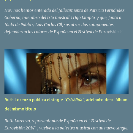
Bravo. Sin embargo no sería hasta dos años despues, ...
Hoy nos hemos enterado del fallecimiento de Patricia Fernández
Goberna, miembro del trio musical Trigo Limpio, y que, junto a
Iñaki de Pablo y Luis Carlos Gil, sus otros dos componentes,
defendieron los colores de España en el Festival de Eurovisión 1980
con el tema Quedate esta noche . El deceso se ha producido hace
dos dias, como resultado de la enfermedad que la cantante llevaba
padeciendo desde hace tiempo. Patricia Fernández Goberna,
nacida en 1957, entró a formar parte de la formación musical
antes mencionada en el año 1979 sustituyendo a Amaya Saizar. Es
el año 1980 cuando son elegidos para representar a España en
Dublín donde, con su tema Quedate esta noche, obtienen el puesto
12 de 19 países. Tras esta participación graban en Estados Unidos
el disco Entrañablemente , abriendole las puertas del éxito en
Ruth Lorenzo publica el single
“Crisálida“
, adelanto de su álbum
America Latina, en especial en Mexico, en donde pasan largas
del mismo título
temporadas. En Trigo Limpio permanecerá hasta el año 1988,
fecha en la que se retira para co...
Ruth Lorenzo, representante de España en el " Festival de
Eurovisión 2014" , vuelve a la palestra musical con un nuevo single: