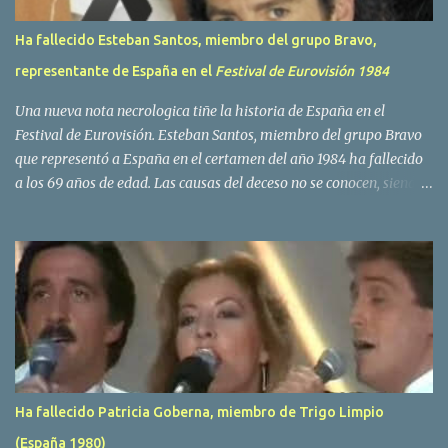
Ha fallecido Esteban Santos, miembro del grupo Bravo,
representante de España en el
Festival de Eurovisión 1984
Una nueva nota necrologica tiñe la historia de España en el
Festival de Eurovisión. Esteban Santos, miembro del grupo Bravo
que representó a España en el certamen del año 1984 ha fallecido
a los 69 años de edad. Las causas del deceso no se conocen, siendo
su compañera y principal vocalista en la formación musical,
Amaya Saizar, la que ha dado a conocer la noticia al publico a
traves de las redes sociales. Nacido en Tolosa en 1951, durante su
epoca universitaria en la carrera de empresariales conoció al
estudiante de medicina Luis Villar, comenzando a actuar
juntos,Santos a la guitarra y Villar al piano, sin atreverse a dar el
salto al mercado profesional. Sin embargo esto cambió gracias a la
propia Amaia Saizar, que tras su abandono de Trigo Limpio,
recibió por parte de la discografica Hispavox el encargo de crear
Ha fallecido Patricia Goberna, miembro de Trigo Limpio
un nuevo grupo, reclutando al duo de amigos y a la ex modelo
(España 1980)
Yolanda Hoyos. Con los cuatro surgió en el año 1982 el grupo