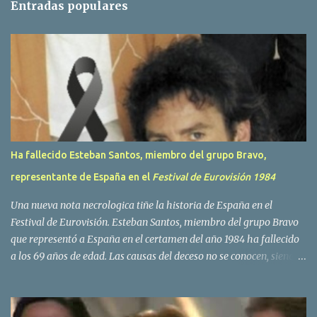
Entradas populares
a
r
i
o
s
Ha fallecido Esteban Santos, miembro del grupo Bravo,
representante de España en el
Festival de Eurovisión 1984
Una nueva nota necrologica tiñe la historia de España en el
Festival de Eurovisión. Esteban Santos, miembro del grupo Bravo
que representó a España en el certamen del año 1984 ha fallecido
a los 69 años de edad. Las causas del deceso no se conocen, siendo
su compañera y principal vocalista en la formación musical,
Amaya Saizar, la que ha dado a conocer la noticia al publico a
traves de las redes sociales. Nacido en Tolosa en 1951, durante su